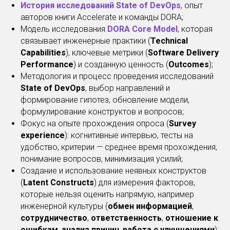
История исследований State of DevOps
, опыт
авторов книги Accelerate и команды DORA;
Модель исследования
DORA Core Model
, которая
связывает инженерные практики (
Technical
Capabilities
), ключевые метрики (
Software Delivery
Performance
) и созданную ценность (
Outcomes
);
Методология и процесс проведения исследований
State of DevOps
, выбор направлений и
формирование гипотез, обновление модели,
формулирование конструктов и вопросов;
Фокус на опыте прохождения опроса (
Survey
experience
): когнитивные интервью, тесты на
удобство, критерии — среднее время прохождения,
понимание вопросов, минимизация усилий;
Создание и использование неявных конструктов
(
Latent Constructs
) для измерения факторов,
которые нельзя оценить напрямую, например
инженерной культуры (
обмен информацией
,
сотрудничество
,
ответственность
,
отношение к
ошибкам
,
анализ причин
,
работа с улучшениями
);