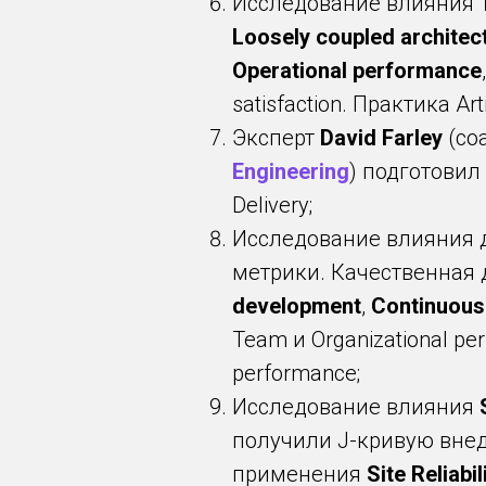
Исследование влияния
Loosely coupled architec
Operational performance
satisfaction. Практика Ar
Эксперт
David Farley
(со
Engineering
) подготовил
Delivery;
Исследование влияния 
метрики. Качественная
development
,
Continuous 
Team и Organizational pe
performance;
Исследование влияния
получили J-кривую внед
применения
Site Reliabi