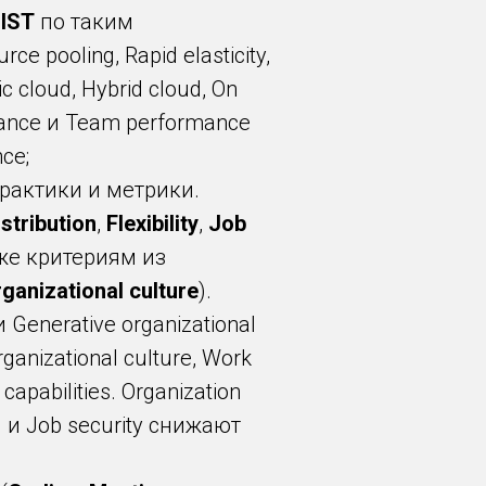
IST
по таким
e pooling, Rapid elasticity,
 cloud, Hybrid cloud, On
mance и Team performance
ce;
практики и метрики.
stribution
,
Flexibility
,
Job
кже критериям из
anizational culture
).
nerative organizational
ganizational culture, Work
pabilities. Organization
g и Job security снижают