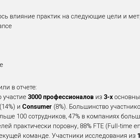
сь влияние практик на следующие цели и мет
mance
ce
ли в отчете:
о участие
3000 профессионалов
из
3-х
основны
(14%) и
Consumer
(8%). Большинство участнико
ьше 100 сотрудников, 47% в компаниях больш
ей практически поровну, 88% FTE (Full-time e
в текущей команде. Участники исследования из