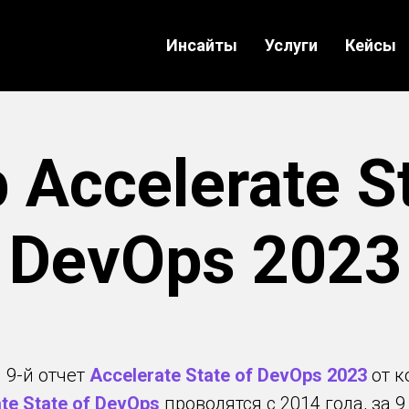
Инсайты
Услуги
Кейсы
 Accelerate St
DevOps 2023
 9-й отчет
Accelerate State of DevOps 2023
от к
te State of DevOps
проводятся с 2014 года, за 