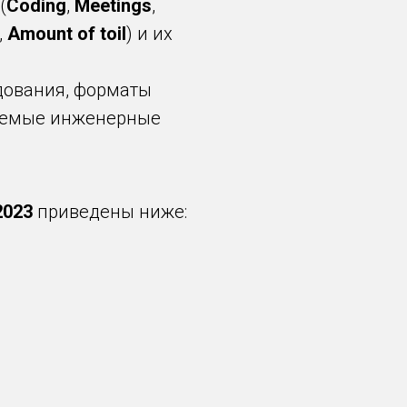
(
Coding
,
Meetings
,
,
Amount of toil
) и их
дования, форматы
дуемые инженерные
2023
приведены ниже: