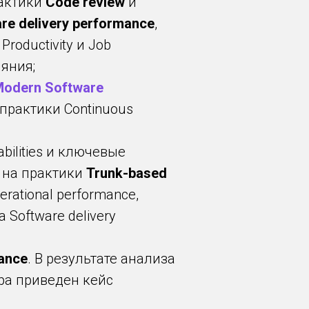
актики
Code review
и
re delivery performance
,
 Productivity и Job
ияния;
odern Software
практики Continuous
abilities и ключевые
 на практики
Trunk-based
erational performance,
 Software delivery
ance
. В результате анализа
ра приведен кейс