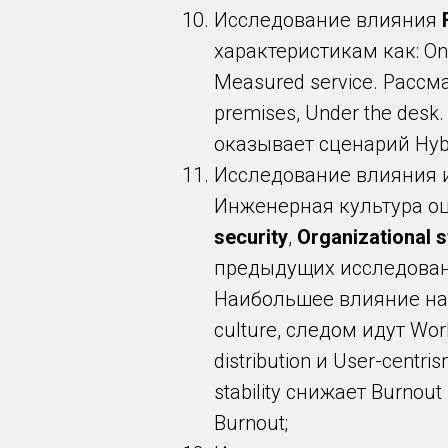
Исследование влияния
характеристикам как: On-d
Measured service. Рассма
premises, Under the des
оказывает сценарий Hybrid
Исследование влияния 
Инженерная культура о
security
,
Organizational s
предыдущих исследовани
Наибольшее влияние на 
culture, следом идут Work
distribution и User-centr
stability снижает Burnout
Burnout;