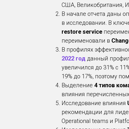
США, Великобритания, Ин
В начале отчета даны 
в исследовании. В клю
restore service
переиме
переименовали в
Change
В профилях эффективно
2022 год
данный профиль
увеличился до 31% с 11
19% до 17%, поэтому по
Выделение
4 типов кома
влияния перечисленных т
Исследование влияния
рекомендации для лидеро
Operational teams и Platf