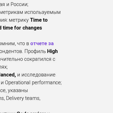
ая и России;
и метрикам используемым
ия: метрику
Time to
d time for changes
омним, что в
отчете за
пондентов. Профиль
High
чительно сократился с
ях;
lanced,
и исследование
 Operational performance;
nce, указаны
 Delivery teams,