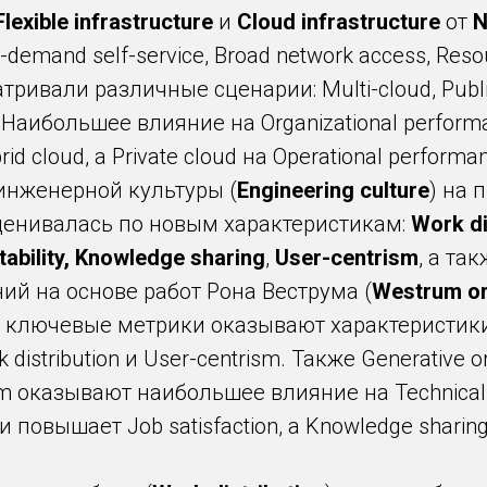
Flexible infrastructure
и
Cloud infrastructure
от
N
emand self-service, Broad network access, Resourc
тривали различные сценарии: Multi-cloud, Public
k. Наибольшее влияние на Organizational perfor
 cloud, а Private cloud на Operational performan
инженерной культуры (
Engineering culture
) на 
ценивалась по новым характеристикам:
Work di
tability, Knowledge sharing
,
User-centrism
, а та
й на основе работ Рона Веструма (
Westrum org
ключевые метрики оказывают характеристики Ge
 distribution и User-centrism. Также Generative or
ism оказывают наибольшее влияние на Technical ca
 и повышает Job satisfaction, а Knowledge sharin