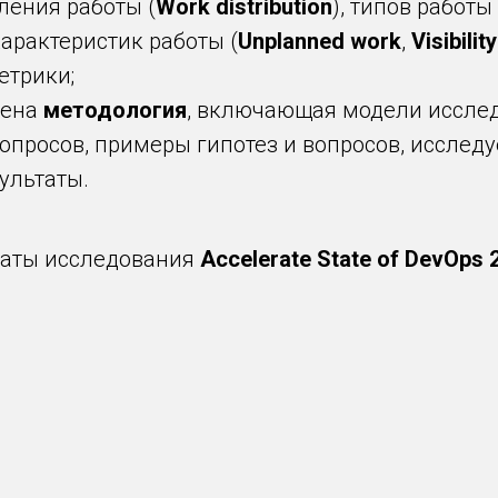
ления работы (
Work distribution
), типов работы 
 характеристик работы (
Unplanned work
,
Visibility
етрики;
рена
методология
, включающая модели иссле
опросов, примеры гипотез и вопросов, иссле
ультаты.
таты исследования
Accelerate State of DevOps 