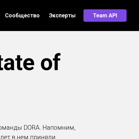
Сообщество
Эксперты
Team API
ate of
оманды DORA. Напомним,
9 лет в нем приняли