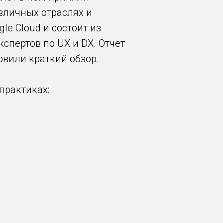
зличных отраслях и
le Cloud и состоит из
кспертов по UX и DX. Отчет
овили краткий обзор.
практиках: