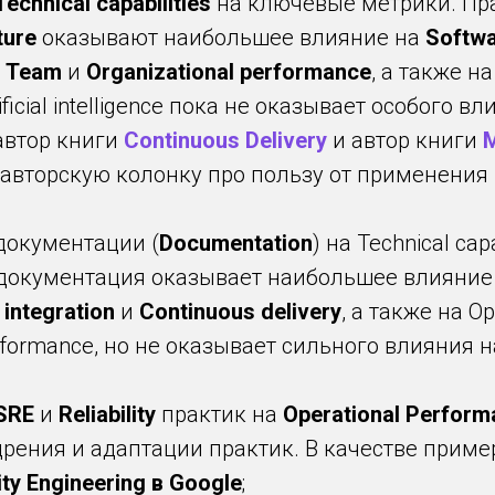
Technical capabilities
на ключевые метрики. Пр
ture
оказывают наибольшее влияние на
Softwa
,
Team
и
Organizational performance
, а также на
tificial intelligence пока не оказывает особого вл
автор книги
Continuous Delivery
и автор книги
M
 авторскую колонку про пользу от применения 
документации (
Documentation
) на Technical cap
 документация оказывает наибольшее влияние
integration
и
Continuous delivery
, а также на Op
rformance, но не оказывает сильного влияния на
SRE
и
Reliability
практик на
Operational Perform
рения и адаптации практик. В качестве приме
lity Engineering в Google
;