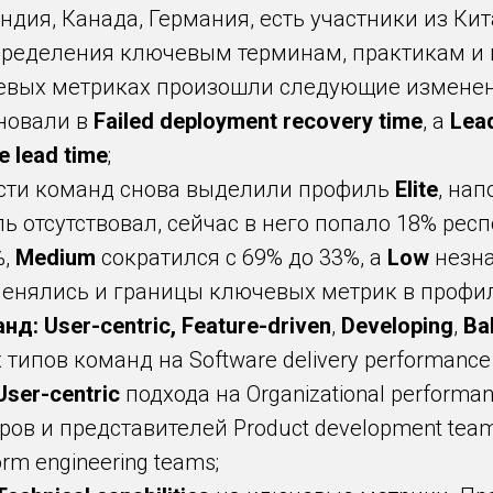
дия, Канада, Германия, есть участники из Кит
определения ключевым терминам, практикам 
чевых метриках произошли следующие изменен
новали в
Failed deployment recovery time
, а
Lea
 lead time
;
сти команд снова выделили профиль
Elite
, нап
 отсутствовал, сейчас в него попало 18% рес
%,
Medium
сократился с 69% до 33%, а
Low
незна
менялись и границы ключевых метрик в профил
нд: User-centric,
Feature-driven
,
Developing
,
Ba
ипов команд на Software delivery performance и
User-centric
подхода на Organizational performa
в и представителей Product development teams,
orm engineering teams;