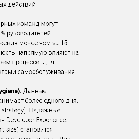
ных действий
ерных команд могут
7% руководителей
ужения менее чем за 15
ность напрямую влияют на
очем процессе. Для
ентами самообслуживания
ygiene)
. Данные
анимает более одного дня.
strategy). Надежные
 Developer Experience.
 size) становится