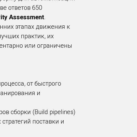
ве ответов 650
rity Assessment
.
анних этапах движения к
учших практик, их
ментарно или ограничены
роцесса, от быстрого
ланирования и
в сборки (Build pipelines)
 стратегий поставки и