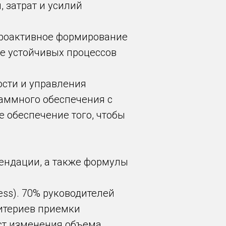
 затрат и усилий
проактивное формирование
е устойчивых процессов
ости и управления
раммного обеспечения с
же обеспечение того, чтобы
мендации, а также формулы
cess). 70% руководителей
ритериев приемки
ост изменения объема