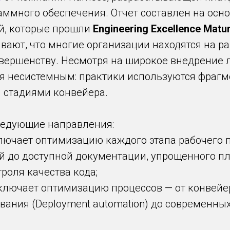
аммного обеспечения. Отчет составлен на осно
й, которые прошли
Engineering Excellence Matu
вают, что многие организации находятся на р
вершенству. Несмотря на широкое внедрение л
ся несистемным: практики используются фраг
 стадиями конвейера.
ледующие направления:
ключает оптимизацию каждого этапа рабочего п
й до доступной документации, упрощенного п
роля качества кода;
включает оптимизацию процессов — от конвейеро
вания (Deployment automation) до современных