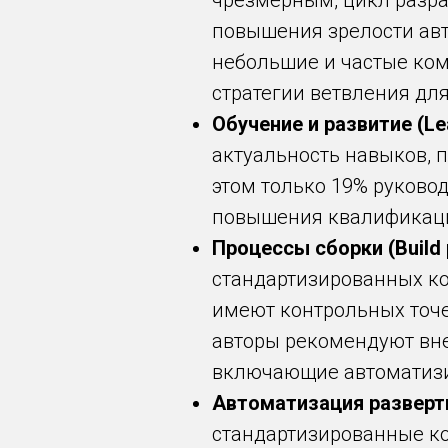
чрезмерным, цикл разра
повышения зрелости ав
небольшие и частые ком
стратегии ветвления дл
Обучение и развитие (Le
актуальность навыков, 
этом только 19% руково
повышения квалификации (
Процессы сборки (Build 
стандартизированных кон
имеют контрольных точек
авторы рекомендуют внед
включающие автоматизи
Автоматизация разверты
стандартизированные к