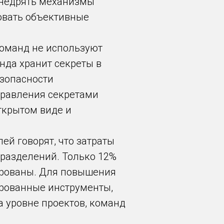
внедрять механизмы
зовать объективные
команд не используют
да хранит секреты в
езопасности
правления секретами
ткрытом виде и
лей говорят, что затраты
дразделений. Только 12%
ированы. Для повышения
ированные инструменты,
 уровне проектов, команд