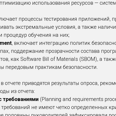
оптимизацию использования ресурсов — систем,
ключает процессы тестирования приложений, 
ивать экстремальные условия, а также наличи
 процедур обучения на них;
pment
, включает интеграцию политик безопасн
тапах, поддержание прозрачности состава прог
, как Software Bill of Materials (SBOM), а так
ны передовым практикам безопасности.
в отчете приводятся результаты опроса, реко
оды из отчета:
с требованиями
(Planning and requirements pro
% требований не имеют четко определенных к
Более половины руководителей зафиксировали р