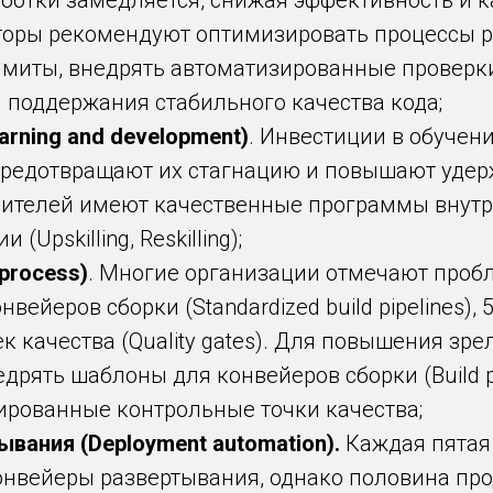
ботки замедляется, снижая эффективность и ка
торы рекомендуют оптимизировать процессы р
миты, внедрять автоматизированные проверки
я поддержания стабильного качества кода;
arning and development)
. Инвестиции в обуче
предотвращают их стагнацию и повышают удер
дителей имеют качественные программы внутр
Upskilling, Reskilling);
process)
. Многие организации отмечают проб
вейеров сборки (Standardized build pipelines),
 качества (Quality gates). Для повышения зре
рять шаблоны для конвейеров сборки (Build pip
рованные контрольные точки качества;
вания (Deployment automation).
Каждая пятая
онвейеры развертывания, однако половина пр