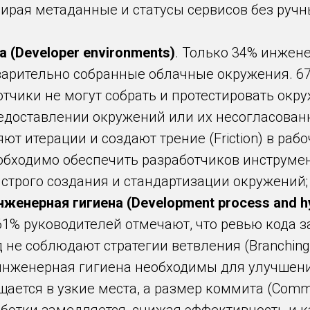
 собирая метаданные и статусы сервисов без руч
 (Developer environments)
. Только 34% инжен
варительно собранные облачные окружения. 6
отчики не могут собрать и протестировать окр
едоставлении окружений или их несогласован
ют итерации и создают трение (Friction) в раб
обходимо обеспечить разработчиков инструм
 быстрого создания и стандартизации окружений;
женерная гигиена (Development process and h
1% руководителей отмечают, что ревью кода з
не соблюдают стратегии ветвления (Branching 
инженерная гигиена необходимы для улучшения
ается в узкие места, а размер коммита (Commit