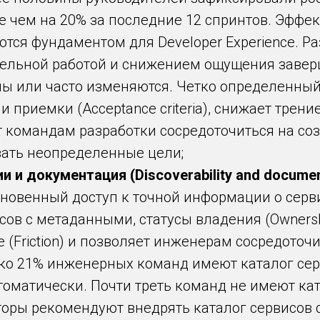
ее чем на 20% за последние 12 спринтов. Эфф
ются фундаментом для Developer Experience. Р
тельной работой и снижением ощущения завер
ы или часто изменяются. Четко определенный
приемки (Acceptance criteria), снижает трение 
 командам разработки сосредоточиться на соз
ать неопределенные цели;
 и документация (Discoverability and documen
новенный доступ к точной информации о серв
сов с метаданными, статусы владения (Ownershi
е (Friction) и позволяет инженерам сосредоточ
ко 21% инженерных команд имеют каталог серви
томатически. Почти треть команд не имеют кат
оры рекомендуют внедрять каталог сервисов с