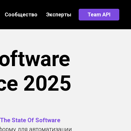
Сообщество
Эксперты
Team API
oftware
nce 2025
The State Of Software
форму для автоматизации