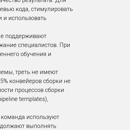
чество результата. Для
евью кода, стимулировать
 и использовать
ние поддерживают
жание специалистов. При
еннего обучения и
лемы, треть не имеют
 55% конвейеров сборки не
лости процессов сборки
eline templates),
 команда используют
одолжают выполнять