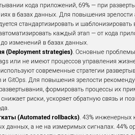
тывании кода приложений, 69% — при разверт
ниях в базах данных. Для повышения зрелости
уется стандартизировать и шаблонизировать 
 автоматизировать каждый этап — от кода при
 до изменений в базах данных.
 (Deployment strategies)
. Основные проблемы
flags или не имеют процессов управления жиз
используют современные стратегии развертыван
een и GitOps. Для повышения зрелости рекоменд
развертывания, формировать процессы их при
снижает риски, ускоряет обратную связь и поз
да.
аты (Automated rollbacks)
. 43% инженерных
х данных, а не на измеримых сигналах. 44% 