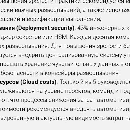
 повышения зрелости практики рекомендуется 
тически важных развертываний, а также исполь
решений и верификации выполнения;
ания (Deployment security)
. 43% инженерных 
жер секретов или HSM. Каждая десятая коман
ах развертывания. Для повышения зрелости б
дуется внедрить централизованную систему у
запрещать хранение чувствительных данных в о
 безопасности в конвейеры развертывания;
урсов (Cloud costs)
. Только 2 из 5 руководите
слеживаются на уровне проектов, команд и по
ют, что процессы снижения затрат автоматиз
тоимости рекомендуется внедрять автоматиз
ированную и актуальную видимость затрат на