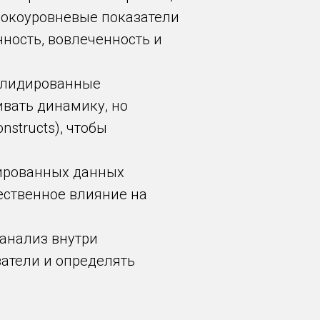
сокоуровневые показатели
ность, вовлеченность и
валидированные
ивать динамику, но
structs), чтобы
гированных данных
ественное влияние на
 анализ внутри
затели и определять