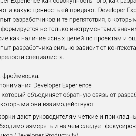
er Experience как совокупность того, как разр
ают и какую ценность ей придают. Developer Ex
ыт разработчиков и те препятствия, с которы
м формируется не только инструментами: знач
кие как наличие ясных целей по проектам и 
пыт разработчика сильно зависит от контекста
зрелости специалиста.
а фреймворка:
понимания Developer Experience;
, который объединяет обратную связь от разр
 которыми они взаимодействуют.
ворки дают руководителям четкие и прикладн
еобходимо измерять и на чем следует фокусиро
ов (Developer Productivity).