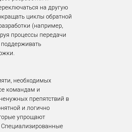
ереключаться на другую
сокращать циклы обратной
разработки (например,
ируя процессы передачи
а поддерживать
ржки.
мяти, необходимых
nce командам и
 ненужных препятствий в
онятной и логично
оторые упрощают
. Специализированные