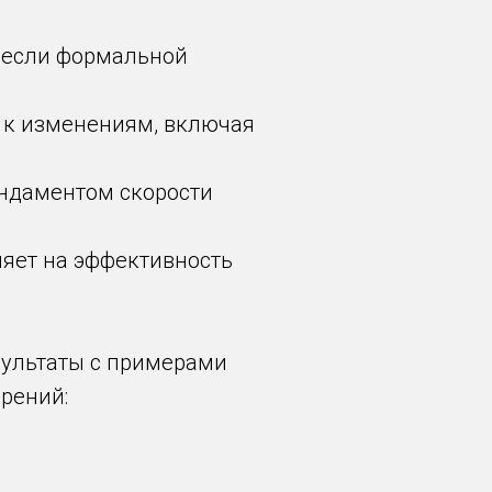
е если формальной
и к изменениям, включая
фундаментом скорости
ияет на эффективность
зультаты с примерами
рений: