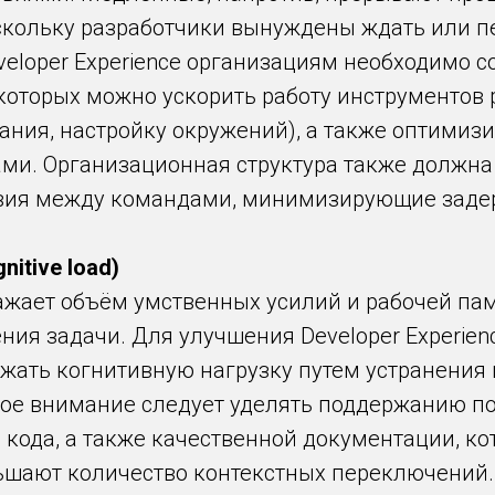
скольку разработчики вынуждены ждать или п
veloper Experience организациям необходимо 
 которых можно ускорить работу инструментов 
вания, настройку окружений), а также оптимиз
ами. Организационная структура также должн
вия между командами, минимизирующие заде
itive load)
ажает объём умственных усилий и рабочей па
ния задачи. Для улучшения Developer Experie
жать когнитивную нагрузку путем устранения
бое внимание следует уделять поддержанию п
 кода, а также качественной документации, к
ьшают количество контекстных переключений