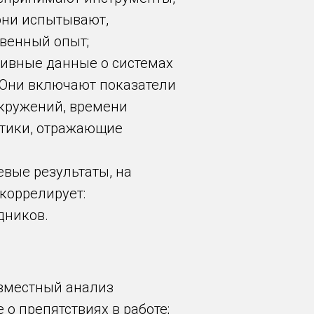
они испытывают,
твенный опыт;
тивные данные о системах
 Они включают показатели
окружений, времени
стики, отражающие
вые результаты, на
коррелирует:
дников.
овместный анализ
о препятствиях в работе;