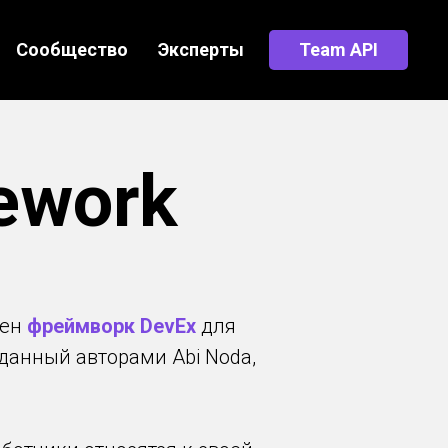
Сообщество
Эксперты
Team API
ework
лен
фреймворк DevEx
для
зданный авторами Abi Noda,