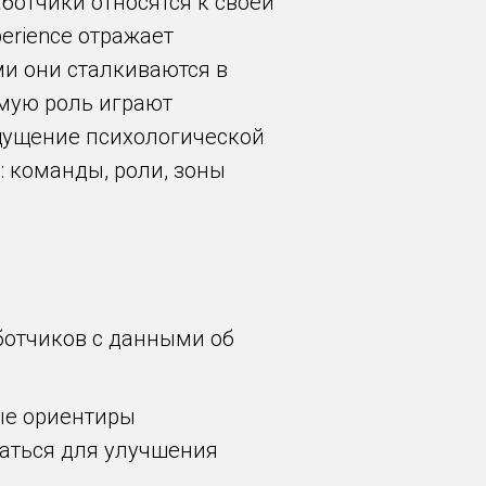
аботчики относятся к своей
perience отражает
ми они сталкиваются в
имую роль играют
ощущение психологической
: команды, роли, зоны
аботчиков с данными об
ые ориентиpы
ваться для улучшения