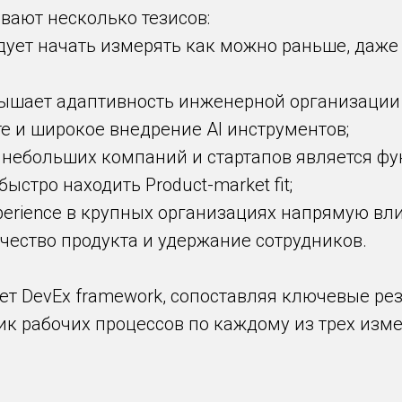
вают несколько тезисов:
ледует начать измерять как можно раньше, даж
повышает адаптивность инженерной организаци
е и широкое внедрение AI инструментов;
ля небольших компаний и стартапов является 
ыстро находить Product-market fit;
xperience в крупных организациях напрямую вл
чество продукта и удержание сотрудников.
т DevEx framework, сопоставляя ключевые ре
ик рабочих процессов по каждому из трех изме