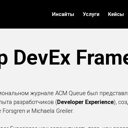
Инсайты
Услуги
Кейсы
р DevEx Fram
ссиональном журнале ACM Queue был представ
ыта разработчиков (
Developer Experience
), со
 Forsgren и Michaela Greiler.