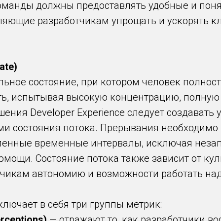
оманды должны предоставлять удобные и пон
ляющие разработчикам упрощать и ускорять к
ate)
льное состояние, при котором человек полнос
ь, испытывая высокую концентрацию, полную 
ения Developer Experience следует создавать
ми состояния потока. Прерывания необходимо
еленные временные интервалы, исключая неза
омощи. Состояние потока также зависит от кул
чикам автономию и возможности работать на
ключает в себя три группы метрик:
rceptions)
— отражают то, как разработчики в