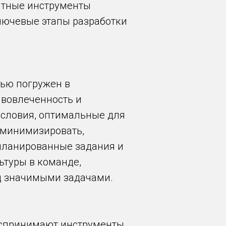
ятные инструменты
лючевые этапы разработки
тью погружен в
вовлеченность и
 условия, оптимальные для
 минимизировать,
планированные задания и
ьтуры в команде,
д значимыми задачами.
оспринимают инструменты,