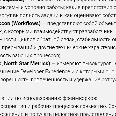
истемы и условия работы; какие препятствия 
огут выполнять задачи и как оценивают собс
ссов (Workflows)
— представляют собой объек
, с которыми взаимодействуют разработчики.
льности циклов обратной связи, стабильности 
ы прерываний и другие технические характери
сть рабочих процессов;
 North Star Metrics)
— измеряют высокоуровне
чшение Developer Experience и с которыми оно 
творенность, вовлеченность и удержание сотру
дации по использованию фреймворков:
осприятия и рабочих процессов совместно. С
хождения и получать целостное представление 