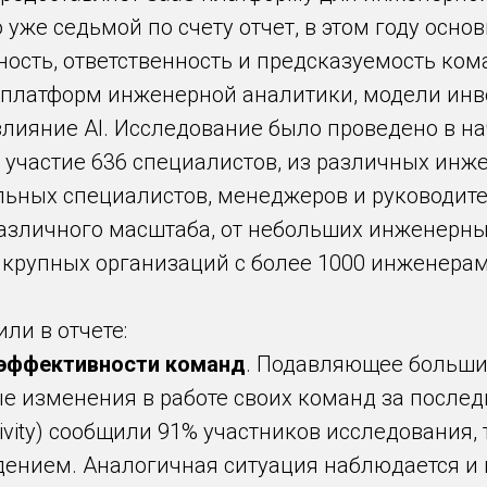
 Это уже седьмой по счету отчет, в этом году ос
ность, ответственность и предсказуемость ко
 платформ инженерной аналитики, модели инв
лияние AI. Исследование было проведено в на
о участие 636 специалистов, из различных инж
льных специалистов, менеджеров и руководит
азличного масштаба, от небольших инженерн
 крупных организаций с более 1000 инженерам
ли в отчете:
 эффективности команд
. Подавляющее больши
 изменения в работе своих команд за последн
ivity) сообщили 91% участников исследования, 
дением. Аналогичная ситуация наблюдается и