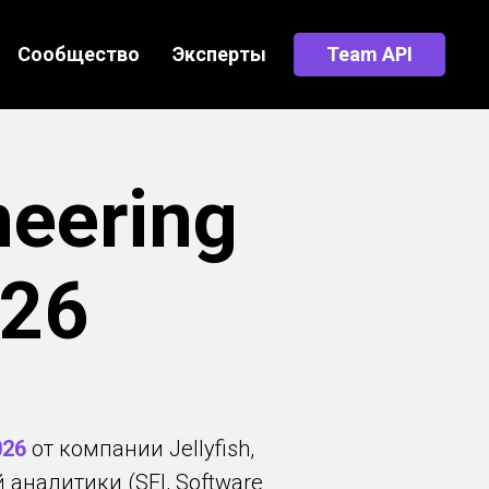
Сообщество
Эксперты
Team API
neering
26
026
от компании Jellyfish,
аналитики (SEI, Software