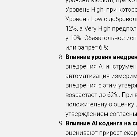
уровень Medium, при ко
Уровень High, при кото
Уровень Low с доброво
12%, а Very High предп
у 10%. Обязательное исп
или запрет 6%;
Влияние уровня внедрен
внедрения AI инструмент
автоматизация измерим
внедрения с этим утвер
возрастает до 62%. При
положительную оценку д
утверждением согласны
Влияние AI кодинга на 
оценивают прирост скоро