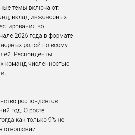
новные темы включают:
манд, вклад инженерных
естирования во
чале 2026 года в формате
енерных ролей по всему
елей. Респонденты
ых команд численностью
и.
нство респондентов
ий год. О росте
тогда как только 9% не
 в отношении