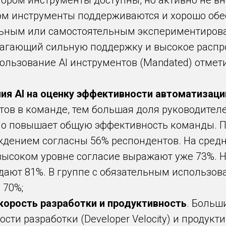
тором инструменты доступны, но активно не в
ром инструменты поддерживаются и хорошо обе
льным или самостоятельным экспериментиров
олагающий сильную поддержку и высокое расп
ользование AI инструментов (Mandated) отмети
ия AI на оценку эффективности автоматизаци
ов в команде, тем большая доля руководителей
о повышает общую эффективность команды. П
ждением согласны 56% респондентов. На сред
 высоком уровне согласие выражают уже 73%. На
ают 81%. В группе с обязательным использов
 70%;
скорость разработки и продуктивность
. Больш
сти разработки (Developer Velocity) и продукт