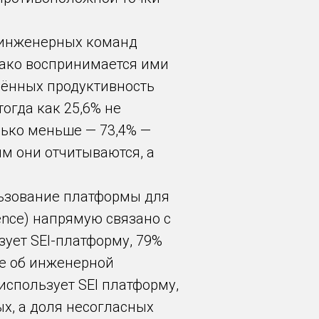
 инженерных команд
днако воспринимается ими
шённых продуктивность
огда как 25,6% не
лько меньше — 73,4% —
ым они отчитываются, а
льзование платформы для
gence) напрямую связано с
зует SEI-платформу, 79%
ые об инженерной
 использует SEI платформу,
ых, а доля несогласных