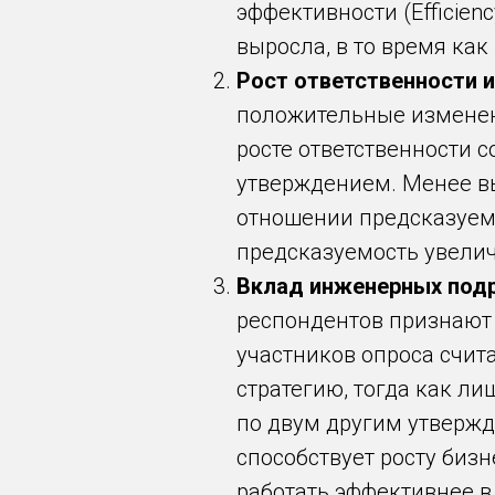
эффективности (Efficien
выросла, в то время ка
Рост ответственности 
положительные изменения
росте ответственности с
утверждением. Менее в
отношении предсказуемос
предсказуемость увелич
Вклад инженерных подр
респондентов признают
участников опроса счи
стратегию, тогда как л
по двум другим утверж
способствует росту бизн
работать эффективнее в