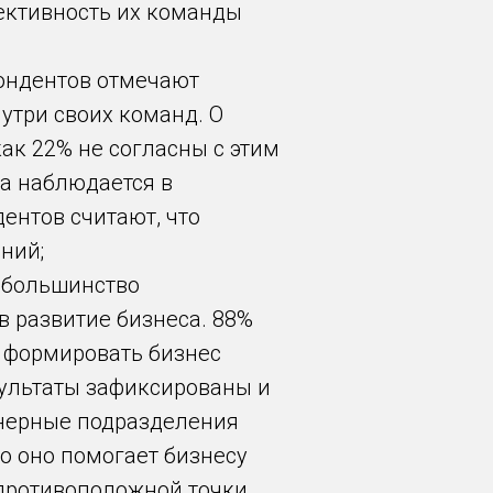
фективность их команды
ондентов отмечают
нутри своих команд. О
ак 22% не согласны с этим
а наблюдается в
дентов считают, что
ний;
 большинство
 развитие бизнеса. 88%
 формировать бизнес
зультаты зафиксированы и
енерные подразделения
то оно помогает бизнесу
 противоположной точки