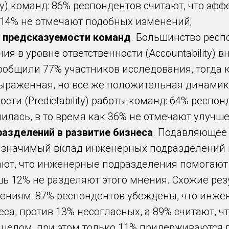
cy) команд: 86% респондентов считают, что эф
к 14% не отмечают подобных изменений;
и предсказуемости команд
. Большинство респ
 в уровне ответственности (Accountability) в
ообщили 77% участников исследования, тогда к
ыраженная, но все же положительная динамик
ти (Predictability) работы команд: 64% респон
илась, в то время как 36% не отмечают улучше
азделений в развитие бизнеса
. Подавляющее
 значимый вклад инженерных подразделений в
тают, что инженерные подразделения помогают
ишь 12% не разделяют этого мнения. Схожие ре
дениям: 87% респондентов убеждены, что инж
еса, против 13% несогласных, а 89% считают, ч
 целом, при этом только 11% придерживаются