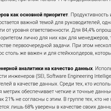
ров как основной приоритет
. Продуктивность
ty) остается важной темой для руководителей, о
ти от уровня ответственности. Для 84,4% опро
оритетом лично для них как для менеджеров, т
естве первоочередной задачи. При этом неско
ос столь же важен и для стейкхолдеров, котор
нерной аналитики на качество данных
. Испо
и инженеров (SEI, Software Engineering Intelli
лей в качестве данных. Среди тех, кто исполь
гия метрик обеспечивает четкие и точные данн
к 21% не согласны с этим. В группе тех, кто не
ется: лишь 68% уверены в качестве своих данн