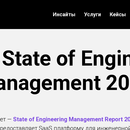
Инсайты
Услуги
Кейсы
State of Engi
anagement 20
чет —
State of Engineering Management Report 2
предоставляет SaaS платформу для инженерной 