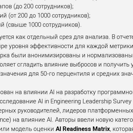
апов (до 200 сотрудников);
й (от 200 до 1000 сотрудников);
й (свыше 1000 сотрудников).
ется как отдельный срез для анализа. В отчет
е уровня эффективности для каждой метрики: El
арка были анонимизированы и нормализованы,
воляет сгладить влияние выбросов и получить 
 значения для 50-го перцентиля и средних зна
ирован на влиянии AI на разработку программн
ледование AI in Engineering Leadership Survey
ерных руководителей, лидеров платформенных
ience) на влияние AI. Авторы ввели новую катег
жили модель оценки
AI Readiness Matrix
, котор