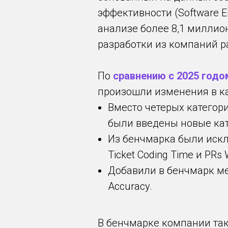
эффективности (Software En
анализе более 8,1 миллион
разработки из компаний р
По
сравнению с 2025 годо
произошли изменения в ка
Вместо четерых категорий
были введены новые катего
Из бенчмарка были исклю
Ticket Coding Time и PRs 
Добавили в бенчмарк метр
Accuracy.
В бенчмарке компании та