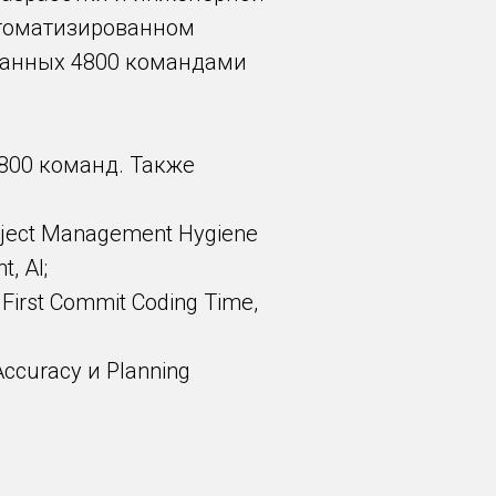
 автоматизированном
озданных 4800 командами
800 команд. Также
roject Management Hygiene
, AI;
irst Commit Coding Time,
ccuracy и Planning