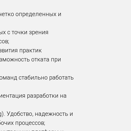
е четко определенных и
ых с точки зрения
сов;
азвития практик
зможность отката при
 команд стабильно работать
риентация разработки на
g). Удобство, надежность и
очих процессов;