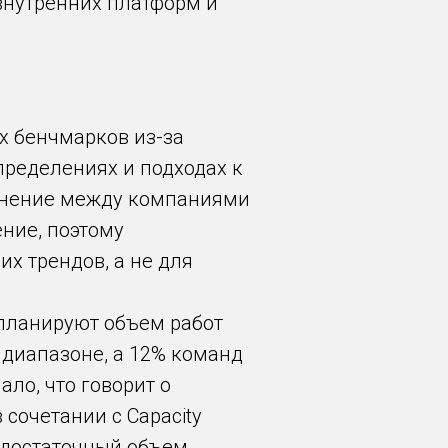
 внутренних платформ и
 бенчмарков из-за
пределениях и подходах к
авнение между компаниями
ние, поэтому
х трендов, а не для
планируют объем работ
 диапазоне, а 12% команд
ло, что говорит о
сочетании с Capacity
недостаточный объем