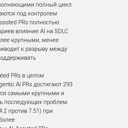
 выполняющими полный цикл
стаются под контролем
ssisted PRs полностью
ариев влияние AI на SDLC
более крупными, менее
риводит к разрыву между
поддерживать
ated PRs в целом
entic AI PRs достигают 293
яются самыми крупными и
ть последующих проблем.
.2 против 7.51) при
 более