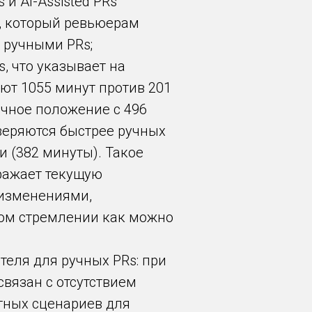
и AI-Assisted PRs
, который ревьюерам
 ручными PRs;
s, что указывает на
ют 1055 минут против 201
точное положение с 496
оверяются быстрее ручных
и (382 минуты). Такое
тражает текущую
 изменениями,
ом стремлении как можно
теля для ручных PRs: при
связан с отсутствием
нтных сценариев для