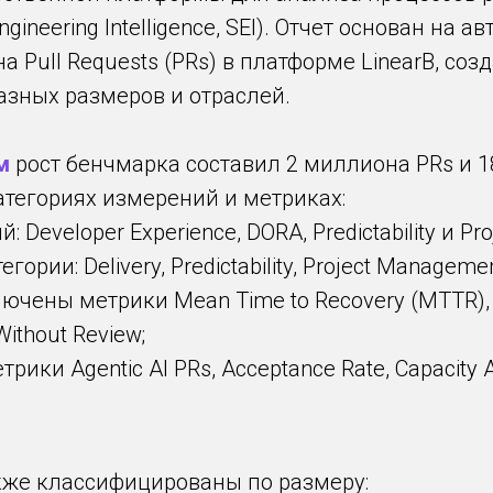
gineering Intelligence, SEI). Отчет основан на
а Pull Requests (PRs) в платформе LinearB, с
азных размеров и отраслей.
м
рост бенчмарка составил 2 миллиона PRs и 1
тегориях измерений и метриках:
: Developer Experience, DORA, Predictability и P
рии: Delivery, Predictability, Project Management
чены метрики Mean Time to Recovery (MTTR), F
Without Review;
ики Agentic AI PRs, Acceptance Rate, Capacity A
кже классифицированы по размеру: