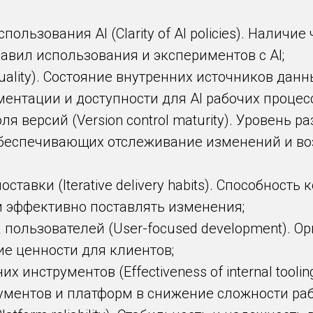
ользования AI (Clarity of AI policies). Наличи
авил использования и экспериментов с AI;
uality). Состояние внутренних источников данн
ментации и доступности для AI рабочих процес
я версий (Version control maturity). Уровень р
обеспечивающих отслеживание изменений и во
тавки (Iterative delivery habits). Способность
 эффективно поставлять изменения;
 пользователей (User-focused development). О
ие ценности для клиентов;
 инструментов (Effectiveness of internal toolin
ументов и платформ в снижение сложности раб