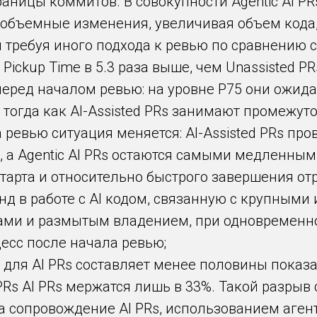
ицы коммитов. В совокупности Agentic AI PRs 
 объемные изменения, увеличивая объем кода
 требуя иного подхода к ревью по сравнению с
Pickup Time в 5.3 раза выше, чем Unassisted PR
ред началом ревью: на уровне P75 они ожида
, тогда как AI-Assisted PRs занимают промежу
 ревью ситуация меняется: AI-Assisted PRs пр
, а Agentic AI PRs остаются самыми медленным
тарта и относительно быстрого завершения о
д в работе с AI кодом, связанную с крупными
ми и размытым владением, при одновременн
есс после начала ревью;
для AI PRs составляет менее половины показа
Rs AI PRs мержатся лишь в 33%. Такой разрыв 
за сопровождение AI PRs, использованием аге