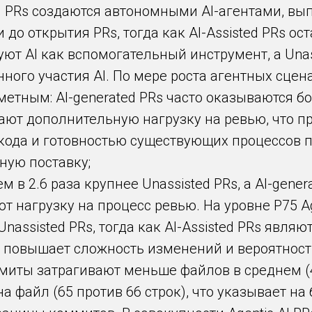
c AI PRs создаются автономными AI-агентами,
 до открытия PRs, тогда как AI-Assisted PRs о
уют AI как вспомогательный инструмент, а Una
ного участия AI. По мере роста агентных сцен
аметным: AI-generated PRs часто оказываются 
ют дополнительную нагрузку на ревью, что п
кода и готовностью существующих процессов 
ную поставку;
м в 2.6 раза крупнее Unassisted PRs, а AI-gener
 нагрузку на процесс ревью. На уровне P75 Ag
 Unassisted PRs, тогда как AI-Assisted PRs явл
то повышает сложность изменений и вероятнос
ммиты затрагивают меньше файлов в среднем (4
 файл (65 против 66 строк), что указывает на