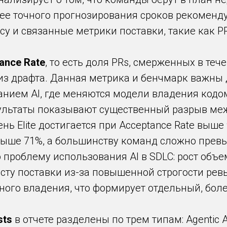
лее точного прогнозирования сроков рекоменду
acy и связанные метрики поставки, такие как PR
ance Rate
, то есть доля PRs, смерженных в теч
из драфта. Данная метрика и бенчмарк важны 
анием AI, где меняются модели владения кодо
льтаты показывают существенный разрыв межд
ь Elite достигается при Acceptance Rate выше 9
выше 71%, а большинству команд сложно превы
 проблему использования AI в SDLC: рост объе
сту поставки из-за повышенной строгости ревь
ясного владения, что формирует отдельный, бол
sts
в отчете разделены по трем типам: Agentic AI