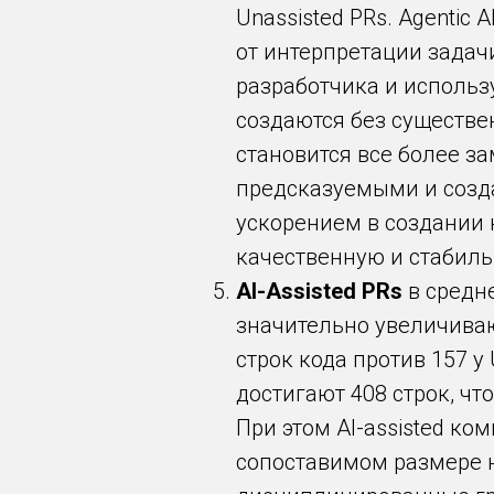
Unassisted PRs. Agenti
от интерпретации задачи
разработчика и использ
создаются без существен
становится все более з
предсказуемыми и созда
ускорением в создании 
качественную и стабиль
AI-Assisted PRs
в средне
значительно увеличивают
строк кода против 157 у
достигают 408 строк, ч
При этом AI-assisted ко
сопоставимом размере на