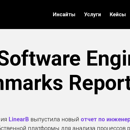
Инсайты
Услуги
Кейсы
Software Engi
marks Repor
ния
LinearB
выпустила новый
отчет по инжене
бственной платформы для анализа процессов 