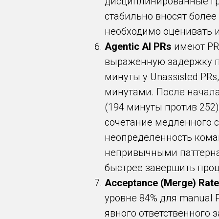
дисциплинированные гран
стабильно вносят более
необходимо оценивать и
Agentic AI PRs
имеют PR 
выраженную задержку пе
минуты у Unassisted PRs
минутами. После начала
(194 минуты против 252)
сочетание медленного с
неопределенность коман
непривычными паттерна
быстрее завершить проц
Acceptance (Merge) Rate
уровне 84% для manual P
явного ответственного 