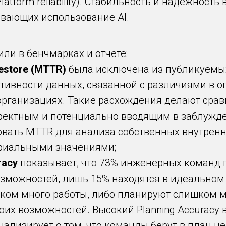
atform reliability). Стабильность и надежность
вающих использование AI.
ли в бенчмарках и отчете:
estore (MTTR)
была исключена из публикуемых
ивности данных, связанной с различиями в о
 организациях. Такие расхождения делают ср
ректным и потенциально вводящим в заблужде
вать MTTR для анализа собственных внутренни
триальными значениями;
racy
показывает, что 73% инженерных команд 
зможностей, лишь 15% находятся в идеальном
шком много работы, либо планируют слишком ма
х возможностей. Высокий Planning Accuracy в 
нализирует о том, что команды берут в план 