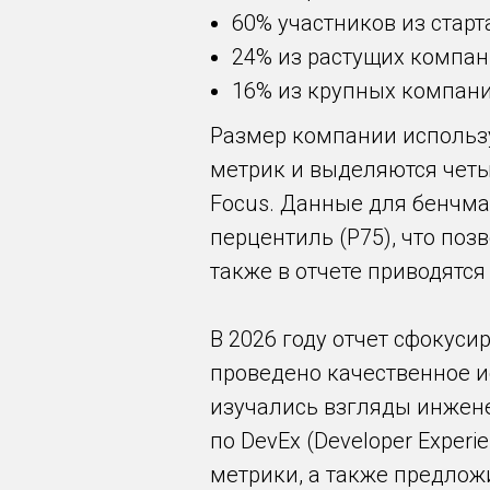
60% участников из старт
24% из растущих компани
16% из крупных компани
Размер компании использу
метрик и выделяются четыр
Focus. Данные для бенчм
перцентиль (P75), что поз
также в отчете приводятся
В 2026 году отчет сфокус
проведено качественное исс
изучались взгляды инжен
по DevEx (Developer Exper
метрики, а также предло