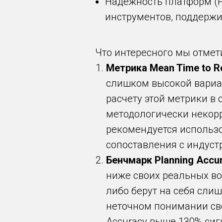
Надежность платформ (Pl
инструментов, поддержи
Что интересного мы отмети
Метрика Mean Time to R
слишком высокой вариат
расчету этой метрики в
методологически некор
рекомендуется использо
сопоставления с индус
Бенчмарк Planning Accu
ниже своих реальных во
либо берут на себя сли
неточном понимании свои
Accuracy выше 130% сиг