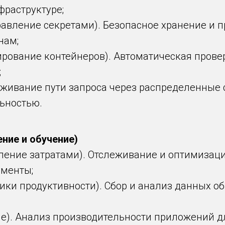
фраструктуре;
равление секретами). Безопасное хранение и п
нам;
нирование контейнеров). Автоматическая пров
;
слеживание пути запроса через распределенные
ьностью.
ение и обучение)
ление затратами). Отслеживание и оптимизац
ументы;
етрики продуктивности). Сбор и анализ данных 
ние). Анализ производительности приложений д