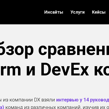
Инсайты
Услуги
Кейсы
бзор сравнен
orm и DevEx 
ты из компании DX взяли
интервью у 14 руковод
x)
команд из различных компаний, изучив их 