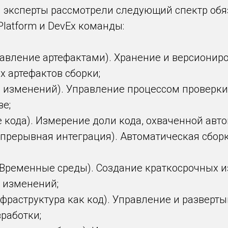
 эксперты рассмотрели следующий спектр обя
latform и DevEx команды:
правление артефактами). Хранение и версиони
их артефактов сборки;
ль изменений). Управление процессом проверк
зе;
е кода). Измерение доли кода, охваченной авт
(Непрерывная интеграция). Автоматическая сбор
 (Временные среды). Создание краткосрочных 
 изменений;
(Инфраструктура как код). Управление и развер
работки;