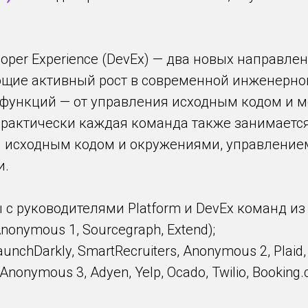
veloper Experience (DevEx) — два новых направл
щие активный рост в современной инженерной
функций — от управления исходным кодом и м
Практически каждая команда также занимаетс
м исходным кодом и окружениями, управление
и.
с руководителями Platform и DevEx команд и
onymous 1, Sourcegraph, Extend);
nchDarkly, SmartRecruiters, Anonymous 2, Plaid,
nonymous 3, Adyen, Yelp, Ocado, Twilio, Booking.