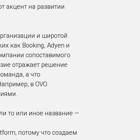
ют акцент на развитии
организации и широтой
х как Booking, Adyen и
компании сопоставимого
азие отражает решение
оманда, а что
апример, в OVO
гиями.
ли то или иное название —
tform, потому что создаем