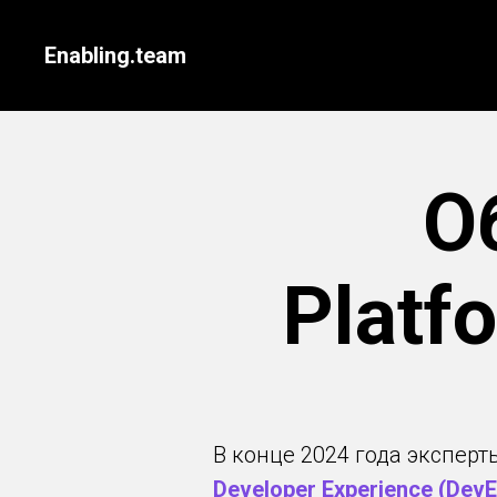
Enabling.team
О
Platf
В конце 2024 года экспер
Developer Experience (DevE