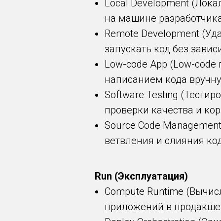
Local Development (Лока
на машине разработчика
Remote Development (Уд
запускать код без завис
Low-code App (Low-cod
написанием кода вручну
Software Testing (Тест
проверки качества и кор
Source Code Management
ветвления и слияния код
Run (Эксплуатация)
Compute Runtime (Вычис
приложений в продакше