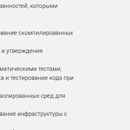
занностей, которыми
рование скомпилированных
и и утверждения
оматическими тестами;
ка и тестирование кода при
изолированных сред для
тывание инфраструктуры с