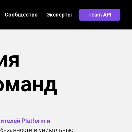
Сообщество
Эксперты
Team API
ия
команд
ителей Platform и
обязанности и уникальные