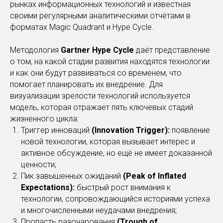
рынках информационных технологий и известная
своими регулярными аналитическими отчётами в
форматах Magic Quadrant и Hype Cycle.
Методология
Gartner Hype Cycle
даёт представление
о том, на какой стадии развития находятся технологии
и как они будут развиваться со временем, что
помогает планировать их внедрение. Для
визуализации зрелости технологий используется
модель, которая отражает пять ключевых стадий
жизненного цикла:
Триггер инноваций
(Innovation Trigger):
появление
новой технологии, которая вызывает интерес и
активное обсуждение, но ещё не имеет доказанной
ценности;
Пик завышенных ожиданий
(Peak of Inflated
Expectations):
быстрый рост внимания к
технологии, сопровождающийся историями успеха
и многочисленными неудачами внедрения;
Пропасть разочарования
(Trough of