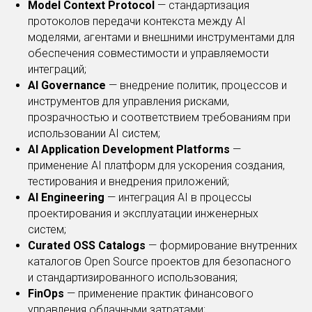
Model Context Protocol
— стандартизация
протоколов передачи контекста между AI
моделями, агентами и внешними инструментами для
обеспечения совместимости и управляемости
интеграций;
AI Governance
— внедрение политик, процессов и
инструментов для управления рисками,
прозрачностью и соответствием требованиям при
использовании AI систем;
AI Application Development Platforms
—
применение AI платформ для ускорения создания,
тестирования и внедрения приложений;
AI Engineering
— интеграция AI в процессы
проектирования и эксплуатации инженерных
систем;
Curated OSS Catalogs
— формирование внутренних
каталогов Open Source проектов для безопасного
и стандартизированного использования;
FinOps
— применение практик финансового
управления облачными затратами;