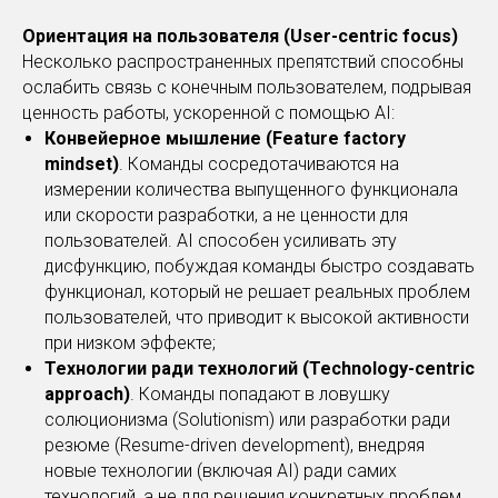
Ориентация на пользователя (User-centric focus)
Несколько распространенных препятствий способны
ослабить связь с конечным пользователем, подрывая
ценность работы, ускоренной с помощью AI:
Конвейерное мышление (Feature factory
mindset)
. Команды сосредотачиваются на
измерении количества выпущенного функционала
или скорости разработки, а не ценности для
пользователей. AI способен усиливать эту
дисфункцию, побуждая команды быстро создавать
функционал, который не решает реальных проблем
пользователей, что приводит к высокой активности
при низком эффекте;
Технологии ради технологий (Technology-centric
approach)
. Команды попадают в ловушку
солюционизма (Solutionism) или разработки ради
резюме (Resume-driven development), внедряя
новые технологии (включая AI) ради самих
технологий, а не для решения конкретных проблем